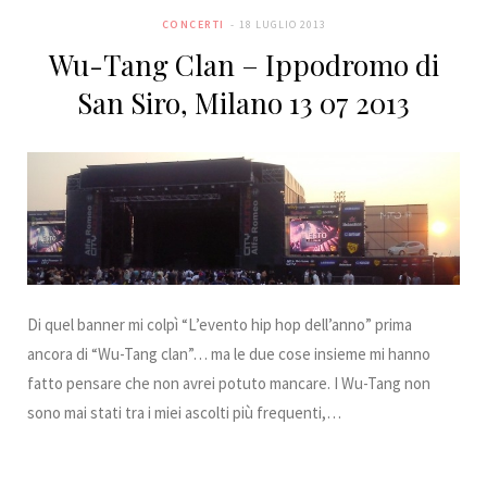
b
t
a
e
e
k
CONCERTI
18 LUGLIO 2013
Wu-Tang Clan – Ippodromo di
o
e
g
r
d
r
San Siro, Milano 13 07 2013
o
r
r
e
I
k
a
s
n
m
t
Di quel banner mi colpì “L’evento hip hop dell’anno” prima
ancora di “Wu-Tang clan”… ma le due cose insieme mi hanno
fatto pensare che non avrei potuto mancare. I Wu-Tang non
sono mai stati tra i miei ascolti più frequenti,…