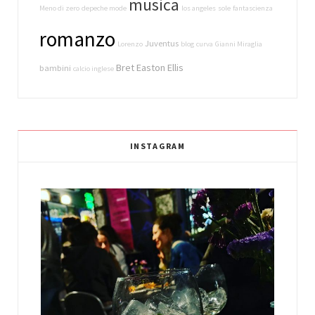
musica
Meno di zero
depeche mode
los angeles
sole
fantascienza
romanzo
Juventus
Lorenzo
blog
curva
Gianni Miraglia
Bret Easton Ellis
bambini
calcio inglese
INSTAGRAM