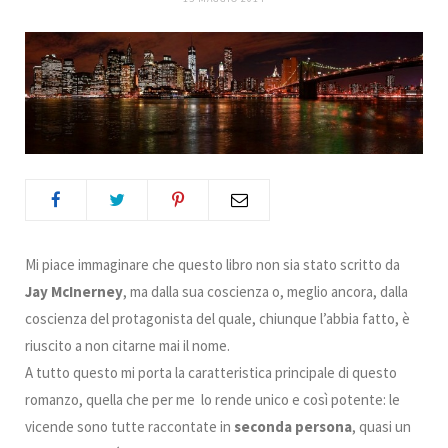
b
t
a
e
e
k
o
e
g
r
d
r
o
r
r
e
I
k
a
s
n
m
t
Mi piace immaginare che questo libro non sia stato scritto da
Jay McInerney
, ma dalla sua coscienza o, meglio ancora, dalla
coscienza del protagonista del quale, chiunque l’abbia fatto, è
riuscito a non citarne mai il nome.
A tutto questo mi porta la caratteristica principale di questo
romanzo, quella che per me lo rende unico e così potente: le
vicende sono tutte raccontate in
seconda persona
, quasi un