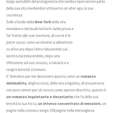
lungo autodafé del protagonista che sembra ripercorrere parte
della sua vita rivedendosi attraverso un alter ego, la sua
coscienza.
Sullo sfondo della
New York
della vita
mondana e dei locali notturni Jamie prova a
far fronte alle sue sventure, di cui ne è in
parte causa: come un domino si abbattono
su di lui una dopo l’altra riducendolo sul
lastrico ma inducendolo, dopo una
riflessione sul suo vissuto, a rialzarsi e a
reagire benché stremato.
E’ limitativo per me descrivere questo come un
romanzo
minimalista
, degli eccessi, della vita sregolata, di una persona
con poco amore per sé stesso come spesso descritto, questo è
un romanzo inquietante e devastante
che fa della sua
brevità la sua forza,
un intenso concentrato di emozioni
, un
pugno nello stomaco lungo 158 pagine nella meravigliosa