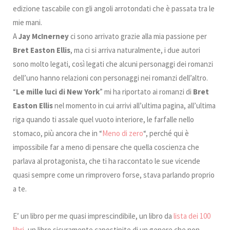
edizione tascabile con gli angoli arrotondati che è passata tra le
mie mani.
A
Jay McInerney
ci sono arrivato grazie alla mia passione per
Bret Easton Ellis
, ma ci si arriva naturalmente, i due autori
sono molto legati, così legati che alcuni personaggi dei romanzi
dell’uno hanno relazioni con personaggi nei romanzi dell’altro.
“
Le mille luci di New York
” mi ha riportato ai romanzi di
Bret
Easton Ellis
nel momento in cui arrivi all’ultima pagina, all’ultima
riga quando ti assale quel vuoto interiore, le farfalle nello
stomaco, più ancora che in “
Meno di zero
“, perché qui è
impossibile far a meno di pensare che quella coscienza che
parlava al protagonista, che ti ha raccontato le sue vicende
quasi sempre come un rimprovero forse, stava parlando proprio
a te.
E’ un libro per me quasi imprescindibile, un libro da
lista dei 100
libri
, un libro sicuramente capostipite di un genere che non