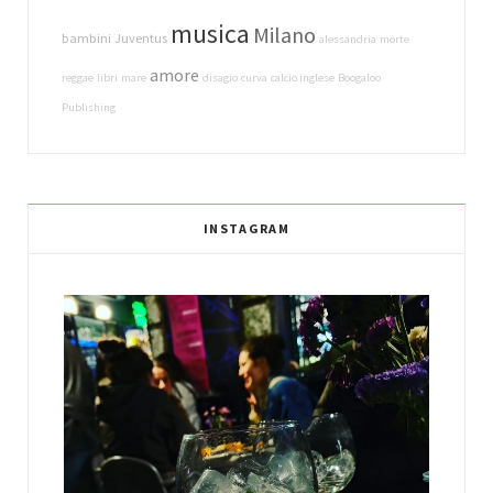
musica
Milano
bambini
Juventus
alessandria
morte
amore
reggae
libri
mare
disagio
curva
calcio inglese
Boogaloo
Publishing
INSTAGRAM