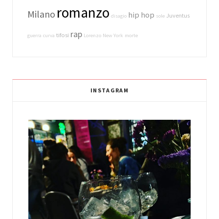
romanzo
Milano
hip hop
Juventus
disagio
sole
rap
tifosi
guerra
curva
Lorenzo
New York
morte
INSTAGRAM