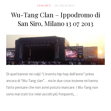
b
t
a
e
e
k
CONCERTI
18 LUGLIO 2013
Wu-Tang Clan – Ippodromo di
o
e
g
r
d
r
San Siro, Milano 13 07 2013
o
r
r
e
I
k
a
s
n
m
t
Di quel banner mi colpì “L’evento hip hop dell’anno” prima
ancora di “Wu-Tang clan”… ma le due cose insieme mi hanno
fatto pensare che non avrei potuto mancare. I Wu-Tang non
sono mai stati tra i miei ascolti più frequenti,…