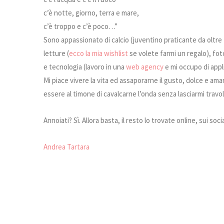
c’è notte, giorno, terra e mare,
c’è troppo e c’è poco…”
Sono appassionato di calcio (juventino praticante da oltr
letture (
ecco la mia wishlist
se volete farmi un regalo), foto
e tecnologia (lavoro in una
web agency
e mi occupo di appl
Mi piace vivere la vita ed assaporarne il gusto, dolce e a
essere al timone di cavalcarne l’onda senza lasciarmi travo
Annoiati? Sì. Allora basta, il resto lo trovate online, sui soci
Andrea Tartara