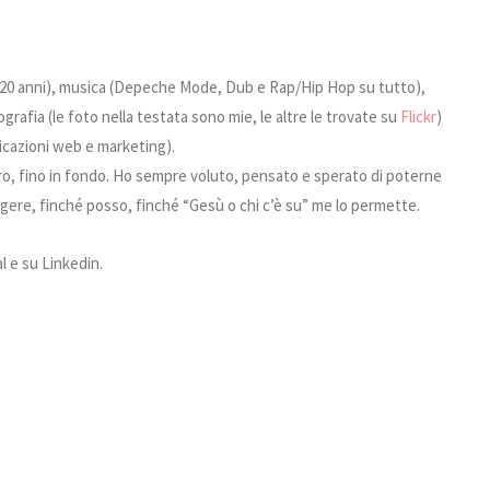
e 20 anni), musica (Depeche Mode, Dub e Rap/Hip Hop su tutto),
grafia (le foto nella testata sono mie, le altre le trovate su
Flickr
)
icazioni web e marketing).
maro, fino in fondo. Ho sempre voluto, pensato e sperato di poterne
lgere, finché posso, finché “Gesù o chi c’è su” me lo permette.
al e su Linkedin.