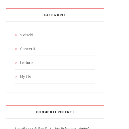
CATEGORIE
5 dischi
Concerti
Letture
My life
COMMENTI RECENTI
Le mille luci di New York - Jay McInerney - Andre's