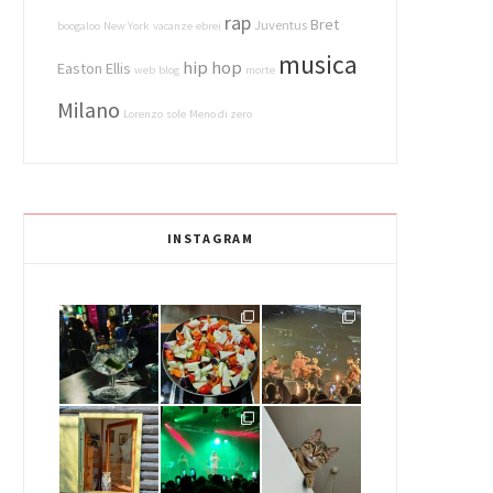
rap
Bret
Juventus
boogaloo
New York
vacanze
ebrei
musica
hip hop
Easton Ellis
web
blog
morte
Milano
Lorenzo
sole
Meno di zero
INSTAGRAM