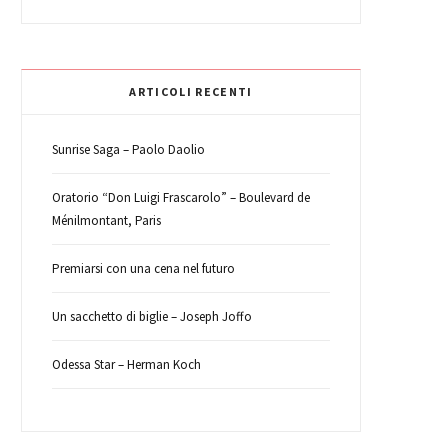
b
t
a
e
e
k
o
e
g
r
d
r
ARTICOLI RECENTI
o
r
r
e
I
Sunrise Saga – Paolo Daolio
k
a
s
n
Oratorio “Don Luigi Frascarolo” – Boulevard de
Ménilmontant, Paris
m
t
Premiarsi con una cena nel futuro
Un sacchetto di biglie – Joseph Joffo
Odessa Star – Herman Koch