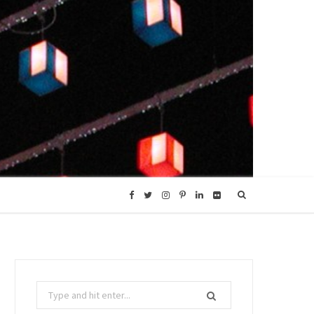
F
T
I
P
L
F
a
w
n
i
i
l
c
i
s
n
n
i
Search
e
t
t
t
k
c
for: