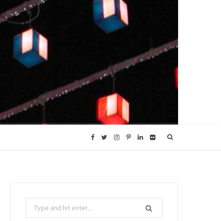
F
T
I
P
L
F
a
w
n
i
i
l
c
i
s
n
n
i
Search
e
t
t
t
k
c
for: