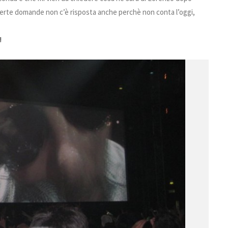
certe domande non c’è risposta anche perchè non conta l’oggi,
!