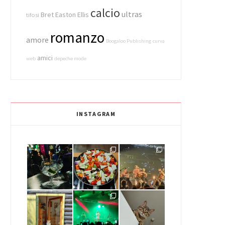
calcio
ultras
Bret Easton Ellis
tifosi
romanzo
amore
Boogaloo Publishing
curva
amici
web
depeche mode
INSTAGRAM