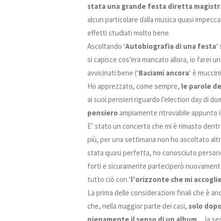
stata una grande festa diretta magist
alcun particolare dalla musica quasi impeccabi
effetti studiati molto bene.
Ascoltando ‘
Autobiografia di una festa
‘
si capisce cos’era mancato allora, io farei u
avvicinati bene (‘
Baciami ancora
‘ è muccin
Ho apprezzato, come sempre,
le parole de
ai suoi pensieri riguardo l’election day di 
pensiero
ampiamente ritrovabile appunto i
E’ stato un concerto che mi è rimasto dentro 
più, per una settimana non ho ascoltato altr
stata quasi perfetta, ho conosciuto persone
forti e sicuramente parteciperò nuovamente,
tutto ciò con ‘
l’orizzonte che mi accogli
La prima delle considerazioni finali che è a
che, nella maggior parte dei casi,
solo dopo
pienamente il senso di un album
… la se