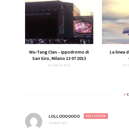
Wu-Tang Clan – Ippodromo di
La linea 
San Siro, Milano 13 07 2013
18 LUGLIO 2013
26 
2
C
LOLLOOOOOOO
POST AUTHOR
15 ANNI AGO