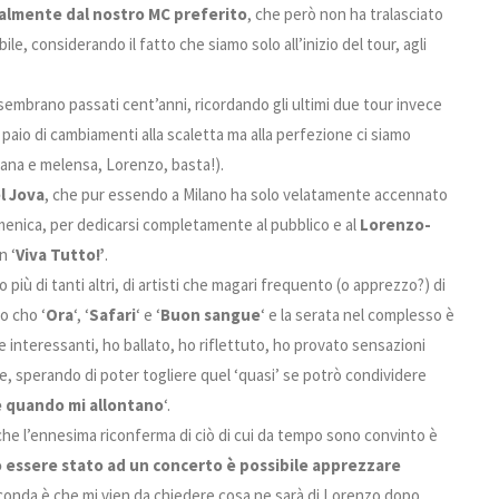
ralmente dal nostro MC preferito
, che però non ha tralasciato
le, considerando il fatto che siamo solo all’inizio del tour, agli
 sembrano passati cent’anni, ricordando gli ultimi due tour invece
n paio di cambiamenti alla scaletta ma alla perfezione ci siamo
iana e melensa, Lorenzo, basta!).
l Jova
, che pur essendo a Milano ha solo velatamente accennato
domenica, per dedicarsi completamente al pubblico e al
Lorenzo-
n ‘
Viva Tutto!’
.
più di tanti altri, di artisti che magari frequento (o apprezzo?) di
o cho ‘
Ora
‘, ‘
Safari
‘ e ‘
Buon sangue
‘ e la serata nel complesso è
 interessanti, ho ballato, ho riflettuto, ho provato sensazioni
 sperando di poter togliere quel ‘quasi’ se potrò condividere
e quando mi allontano
‘.
nche l’ennesima riconferma di ciò di cui da tempo sono convinto è
 essere stato ad un concerto è possibile apprezzare
conda è che mi vien da chiedere cosa ne sarà di Lorenzo dopo