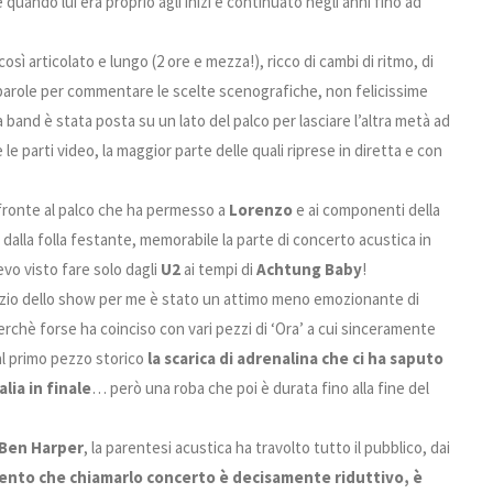
 quando lui era proprio agli inizi e continuato negli anni fino ad
sì articolato e lungo (2 ore e mezza!), ricco di cambi di ritmo, di
e parole per commentare le scelte scenografiche, non felicissime
a band è stata posta su un lato del palco per lasciare l’altra metà ad
 parti video, la maggior parte delle quali riprese in diretta e con
 fronte al palco che ha permesso a
Lorenzo
e ai componenti della
 dalla folla festante, memorabile la parte di concerto acustica in
vevo visto fare solo dagli
U2
ai tempi di
Achtung Baby
!
’inizio dello show per me è stato un attimo meno emozionante di
chè forse ha coinciso con vari pezzi di ‘Ora’ a cui sinceramente
al primo pezzo storico
la scarica di adrenalina che ci ha saputo
lia in finale
… però una roba che poi è durata fino alla fine del
Ben Harper
, la parentesi acustica ha travolto tutto il pubblico, dai
ento che chiamarlo concerto è decisamente riduttivo, è