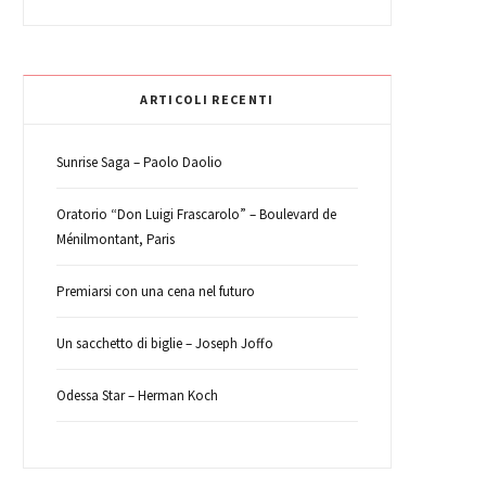
b
t
a
e
e
k
o
e
g
r
d
r
ARTICOLI RECENTI
o
r
r
e
I
Sunrise Saga – Paolo Daolio
k
a
s
n
Oratorio “Don Luigi Frascarolo” – Boulevard de
Ménilmontant, Paris
m
t
Premiarsi con una cena nel futuro
Un sacchetto di biglie – Joseph Joffo
Odessa Star – Herman Koch