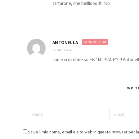
tartarone, che bellllooo!!!! tvb
ANTONELLA
POST AUTHOR
15 ANNI AGO
come si direbbe su FB “MI PIACE”!!!! Antonel
WRIT
Salva il mio nome, email e sito web in questo browser per 