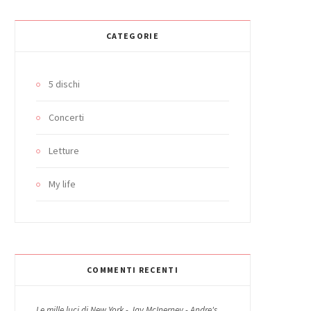
CATEGORIE
5 dischi
Concerti
Letture
My life
COMMENTI RECENTI
Le mille luci di New York - Jay McInerney - Andre's