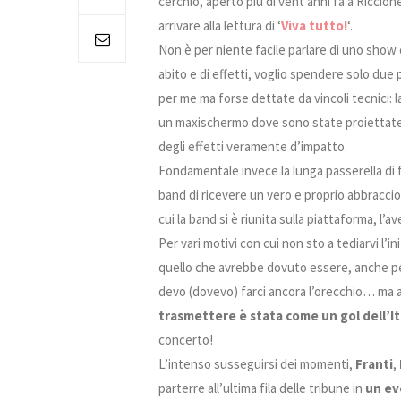
cerchio, aperto più di vent’anni fa a Riccione
arrivare alla lettura di ‘
Viva tutto!
‘.
Non è per niente facile parlare di uno show co
abito e di effetti, voglio spendere solo du
per me ma forse dettate da vincoli tecnici: l
un maxischermo dove sono state proiettate le
degli effetti veramente d’impatto.
Fondamentale invece la lunga passerella di
band di ricevere un vero e proprio abbraccio
cui la band si è riunita sulla piattaforma, l’a
Per vari motivi con cui non sto a tediarvi l
quello che avrebbe dovuto essere, anche per
devo (dovevo) farci ancora l’orecchio… ma 
trasmettere è stata come un gol dell’Ita
concerto!
L’intenso susseguirsi dei momenti,
Franti
,
parterre all’ultima fila delle tribune in
un ev