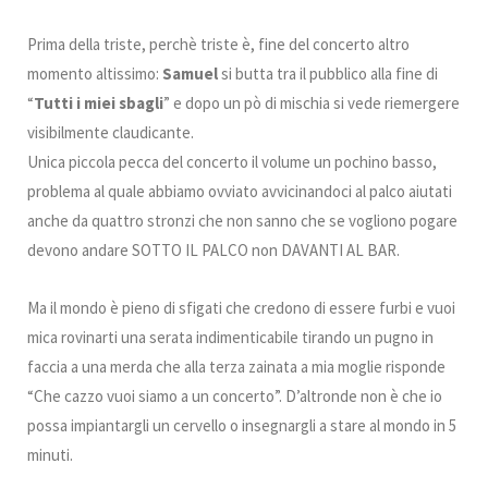
Prima della triste, perchè triste è, fine del concerto altro
momento altissimo:
Samuel
si butta tra il pubblico alla fine di
“
Tutti i miei sbagli
” e dopo un pò di mischia si vede riemergere
visibilmente claudicante.
Unica piccola pecca del concerto il volume un pochino basso,
problema al quale abbiamo ovviato avvicinandoci al palco aiutati
anche da quattro stronzi che non sanno che se vogliono pogare
devono andare SOTTO IL PALCO non DAVANTI AL BAR.
Ma il mondo è pieno di sfigati che credono di essere furbi e vuoi
mica rovinarti una serata indimenticabile tirando un pugno in
faccia a una merda che alla terza zainata a mia moglie risponde
“Che cazzo vuoi siamo a un concerto”. D’altronde non è che io
possa impiantargli un cervello o insegnargli a stare al mondo in 5
minuti.