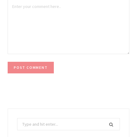
Search
for: