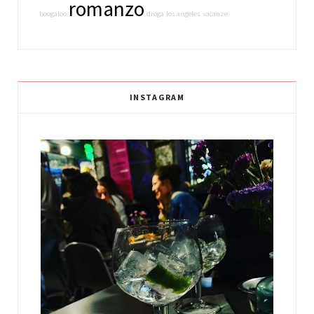
romanzo
boogaloo
droga
los angeles
vacanze
INSTAGRAM