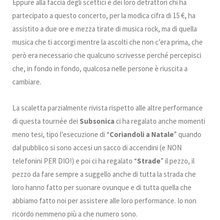
Eppure alla faccia degli scettici e dei loro detrattori chi ha
partecipato a questo concerto, per la modica cifra di 15 €, ha
assistito a due ore e mezza tirate di musica rock, ma di quella
musica che ti accorgi mentre la ascolti che non c’era prima, che
però era necessario che qualcuno scrivesse perché percepisci
che, in fondo in fondo, qualcosa nelle persone è riuscita a
cambiare.
La scaletta parzialmente rivista rispetto alle altre performance
di questa tournée dei
Subsonica
ci ha regalato anche momenti
meno tesi, tipo l’esecuzione di “
Coriandoli a Natale
” quando
dal pubblico si sono accesi un sacco di accendini (e NON
telefonini PER DIO!) e poi ci ha regalato “
Strade
” il pezzo, il
pezzo da fare sempre a suggello anche di tutta la strada che
loro hanno fatto per suonare ovunque e di tutta quella che
abbiamo fatto noi per assistere alle loro performance. Io non
ricordo nemmeno più a che numero sono.