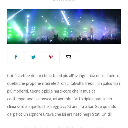
b
t
a
e
e
k
o
e
g
r
d
r
o
r
r
e
I
k
a
s
n
m
t
Chi l’avrebbe detto che la band più all’avanguardia del momento,
quella che propone ritmi elettronici talvolta freddi, un palco tra i
più moderni, tecnologici e hard-core che la musica
contemporanea conosca, mi avrebbe fatto ripiombare in un
clima simile a quello che aleggiava 23 anni fa a San Siro quando
dal palco un signore urlava che lui era nato negli Stati Uniti?