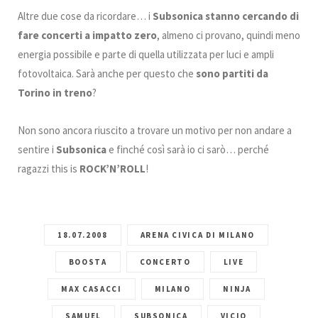
Altre due cose da ricordare… i
Subsonica stanno cercando di
fare concerti a impatto zero
, almeno ci provano, quindi meno
energia possibile e parte di quella utilizzata per luci e ampli
fotovoltaica. Sarà anche per questo che
sono partiti da
Torino in treno
?
Non sono ancora riuscito a trovare un motivo per non andare a
sentire i
Subsonica
e finché così sarà io ci sarò… perché
ragazzi this is
ROCK’N’ROLL
!
18.07.2008
ARENA CIVICA DI MILANO
BOOSTA
CONCERTO
LIVE
MAX CASACCI
MILANO
NINJA
SAMUEL
SUBSONICA
VICIO