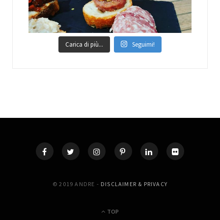
Carica di più...
Seguimi!
© 2019 ANDRE -
DISCLAIMER & PRIVACY
TOP