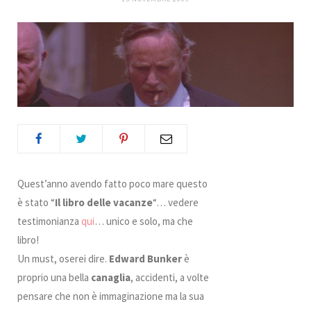
b
t
a
e
e
k
o
e
g
r
d
r
o
r
r
e
I
k
a
s
n
m
t
Quest’anno avendo fatto poco mare questo
è stato “
Il libro delle vacanze
“… vedere
testimonianza
qui
… unico e solo, ma che
libro!
Un must, oserei dire.
Edward Bunker
è
proprio una bella
canaglia
, accidenti, a volte
pensare che non è immaginazione ma la sua