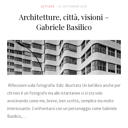
b
t
a
e
e
k
LETTURE
15 SETTEMBRE 2009
Architetture, città, visioni –
o
e
g
r
d
r
Gabriele Basilico
o
r
r
e
I
k
a
s
n
m
t
Riflessioni sulla fotografia. Ediz. illustrata Un bel libro anche per
chi non è un fotografo ma alle istantanee ci si sta solo
avvicinando come me, breve, ben scritto, semplice ma molto
interessante. Confrontarsi con un personaggio come Gabriele
Basilico,…