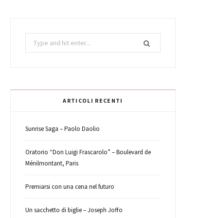
b
t
a
e
e
k
Search
o
e
g
r
d
r
for:
o
r
r
e
I
k
a
s
n
ARTICOLI RECENTI
m
t
Sunrise Saga – Paolo Daolio
Oratorio “Don Luigi Frascarolo” – Boulevard de
Ménilmontant, Paris
Premiarsi con una cena nel futuro
Un sacchetto di biglie – Joseph Joffo