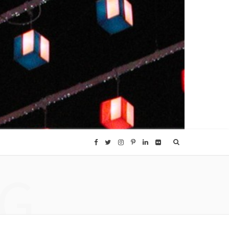
F
T
I
P
L
F
G
a
w
n
i
i
l
c
i
s
n
n
i
e
t
t
t
k
c